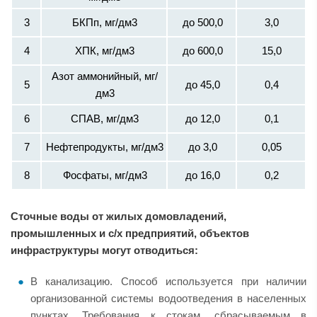
3
БКПп, мг/дм3
до 500,0
3,0
4
ХПК, мг/дм3
до 600,0
15,0
Азот аммонийный, мг/
5
до 45,0
0,4
дм3
6
СПАВ, мг/дм3
до 12,0
0,1
7
Нефтепродукты, мг/дм3
до 3,0
0,05
8
Фосфаты, мг/дм3
до 16,0
0,2
Сточные воды от жилых домовладений,
промышленных и с/х предприятий, объектов
инфраструктуры могут отводиться:
В канализацию. Способ используется при наличии
организованной системы водоотведения в населенных
пунктах. Требования к стокам, сбрасываемым в